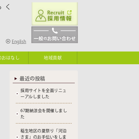
ろく
English
のおはなし
地域貢献
最近の投稿
採用サイトを全面リニュ
ーアルしました
67期納涼会を開催しまし
た
稲生地区の夏祭り「河泊
さま」のお手伝いをしま