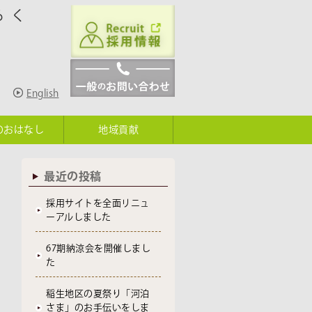
ろく
English
のおはなし
地域貢献
最近の投稿
採用サイトを全面リニュ
ーアルしました
67期納涼会を開催しまし
た
稲生地区の夏祭り「河泊
さま」のお手伝いをしま