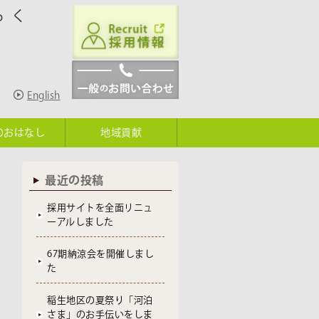
ろく
English
のおはなし
地域貢献
最近の投稿
採用サイトを全面リニュ
ーアルしました
67期納涼会を開催しまし
た
稲生地区の夏祭り「河泊
さま」のお手伝いをしま