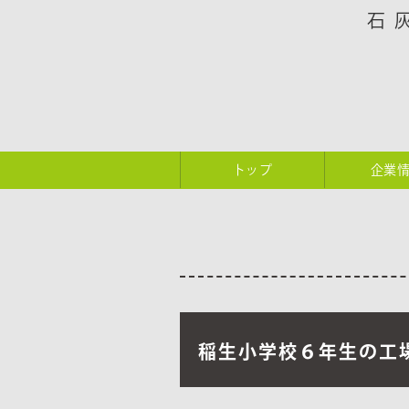
石
トップ
企業
稲生小学校６年生の工