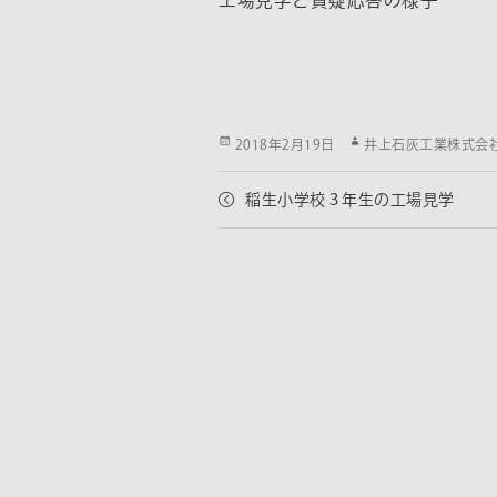
工場見学と質疑応答の様子
Posted
Author
2018年2月19日
井上石灰工業株式会
on
稲生小学校３年生の工場見学