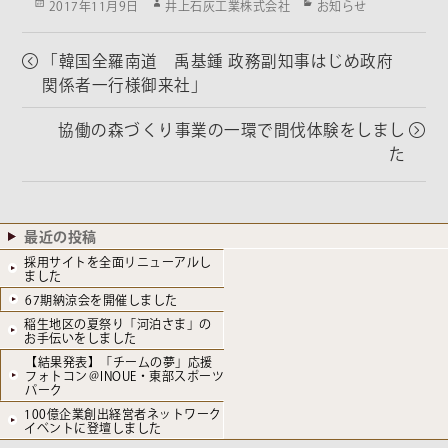
Posted
Author
Categories
2017年11月9日
井上石灰工業株式会社
お知らせ
on
「韓国全羅南道 禹基鍾 政務副知事はじめ政府
関係者一行様御来社」
協働の森づくり事業の一環で間伐体験をしまし
た
最近の投稿
採用サイトを全面リニューアルし
ました
67期納涼会を開催しました
稲生地区の夏祭り「河泊さま」の
お手伝いをしました
【結果発表】「チームの夢」応援
フォトコン＠INOUE・東部スポーツ
パーク
100億企業創出経営者ネットワーク
イベントに登壇しました