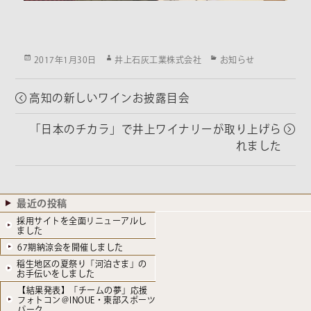
Posted
Author
Categories
2017年1月30日
井上石灰工業株式会社
お知らせ
on
高知の新しいワインお披露目会
「日本のチカラ」で井上ワイナリーが取り上げら
れました
最近の投稿
採用サイトを全面リニューアルし
ました
67期納涼会を開催しました
稲生地区の夏祭り「河泊さま」の
お手伝いをしました
【結果発表】「チームの夢」応援
フォトコン＠INOUE・東部スポーツ
パーク