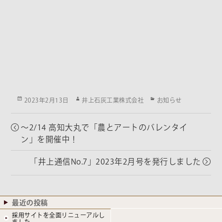
Posted
Author
Categories
2023年2月13日
井上石灰工業株式会社
お知らせ
on
～2/14 高知大丸で「農とアートのバレンタイ
ン」を開催中！
「井上通信No.7」2023年2月号を発行しました
最近の投稿
採用サイトを全面リニューアルし
ました